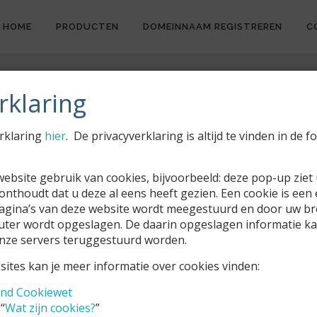
HOME
PRODUCTEN
DOMEINNAAM REGISTREREN
C
EN
rklaring
rklaring
hier
. De privacyverklaring is altijd te vinden in de f
ebsite gebruik van cookies, bijvoorbeeld: deze pop-up ziet u
onthoudt dat u deze al eens heeft gezien. Een cookie is een
pagina’s van deze website wordt meegestuurd en door uw b
uter wordt opgeslagen. De daarin opgeslagen informatie ka
nze servers teruggestuurd worden.
ites kan je meer informatie over cookies vinden:
ond Cookiewet
“
Wat zijn cookies?
”