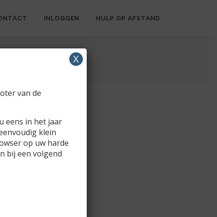
ONTACT
INLOGGEN
HULP OP AFSTAND
X
ooter van de
 eens in het jaar
 eenvoudig klein
rowser op uw harde
n bij een volgend