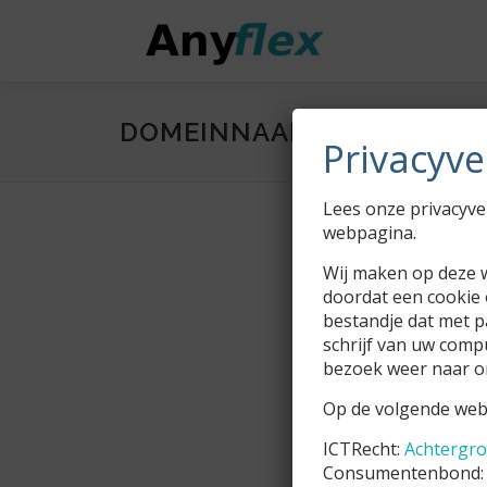
Ga
naar
de
inhoud
DOMEINNAAM REGISTRER
Privacyve
Lees onze privacyve
webpagina.
Wij maken op deze w
doordat een cookie 
bestandje dat met 
schrijf van uw comp
bezoek weer naar o
Op de volgende webs
ICTRecht:
Achtergr
Consumentenbond: 