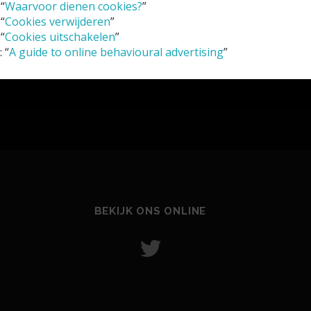
“
Waarvoor dienen cookies?
”
“
Cookies verwijderen
”
“
Cookies uitschakelen
”
 “
A guide to online behavioural advertising
”
BEKIJK ONS ONLINE